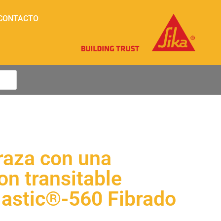
CONTACTO
raza con una
n transitable
lastic®-560 Fibrado