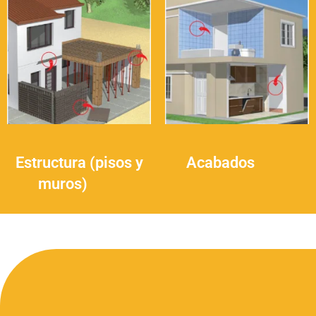
Estructura (pisos y
Acabados
(12)
muros)
(20)