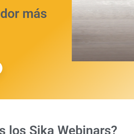
uidor más
 los Sika
Webinars?