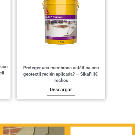
 con
Proteger una membrana asfáltica con
cil
geotextil recién aplicada? – SikaFill®
Techos
Descargar