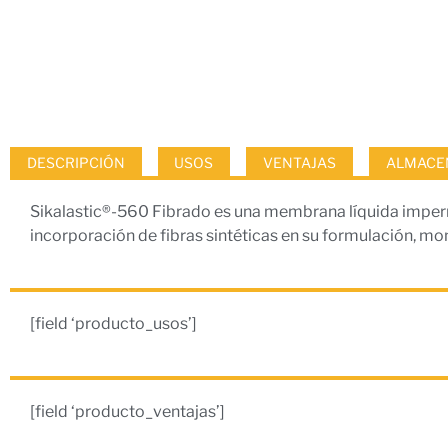
DESCRIPCIÓN
USOS
VENTAJAS
ALMACEN
Sikalastic®-560 Fibrado es una membrana líquida imperme
incorporación de fibras sintéticas en su formulación, mono
[field ‘producto_usos’]
[field ‘producto_ventajas’]