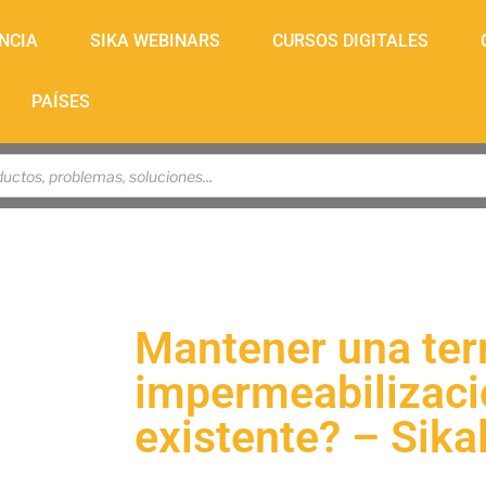
NCIA
SIKA WEBINARS
CURSOS DIGITALES
PAÍSES
Mantener una ter
impermeabilizacio
existente? – Sika